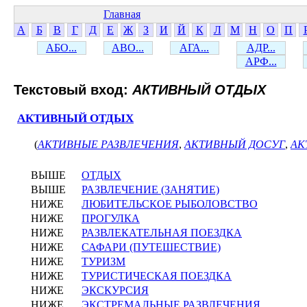
Главная
А
Б
В
Г
Д
Е
Ж
З
И
Й
К
Л
М
Н
О
П
АБО...
АВО...
АГА...
АДР...
АРФ...
Текстовый вход:
АКТИВНЫЙ ОТДЫХ
АКТИВНЫЙ ОТДЫХ
(
АКТИВНЫЕ РАЗВЛЕЧЕНИЯ
,
АКТИВНЫЙ ДОСУГ
,
АК
ВЫШЕ
ОТДЫХ
ВЫШЕ
РАЗВЛЕЧЕНИЕ (ЗАНЯТИЕ)
НИЖЕ
ЛЮБИТЕЛЬСКОЕ РЫБОЛОВСТВО
НИЖЕ
ПРОГУЛКА
НИЖЕ
РАЗВЛЕКАТЕЛЬНАЯ ПОЕЗДКА
НИЖЕ
САФАРИ (ПУТЕШЕСТВИЕ)
НИЖЕ
ТУРИЗМ
НИЖЕ
ТУРИСТИЧЕСКАЯ ПОЕЗДКА
НИЖЕ
ЭКСКУРСИЯ
НИЖЕ
ЭКСТРЕМАЛЬНЫЕ РАЗВЛЕЧЕНИЯ