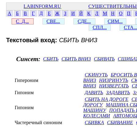
LABINFORM.RU
СУЩЕСТВИТЕЛЬНЫ
А
Б
В
Г
Д
Е
Ж
З
И
Й
К
Л
М
Н
О
П
С_Д...
СВЕ...
СДЕ...
СИМ...
СПЛ...
СТА..
Текстовый вход:
СБИТЬ ВНИЗ
Синсет:
СБИТЬ
СБИТЬ ВНИЗ
СБИВАТЬ
СШИБА
СКИНУТЬ
БРОСИТЬ 
Гипероним
ВНИЗ
НИЗРИНУТЬ
С
ВНИЗ
НИЗВЕРГАТЬ
С
Гипоним
ДАВИТЬ
ЗАДАВИТЬ
З
СБИТЬ НА ДОРОГЕ
С
ДОРОГУ
МАШИНА СБ
Гипоним
МАШИНУ
ПОПАДАТЬ 
КОЛЕСАМИ
АВТОМОБ
Частеречный синоним
СБИВКА
СБИВАНИЕ