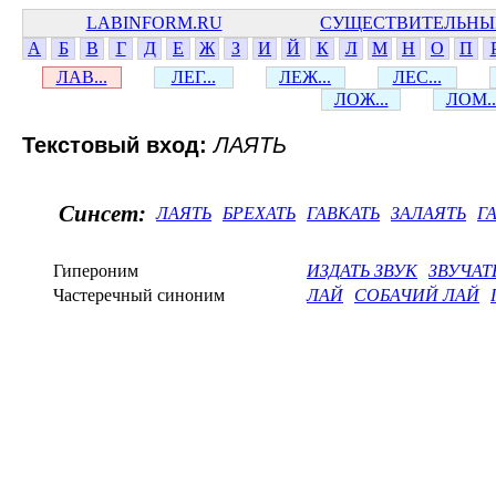
LABINFORM.RU
СУЩЕСТВИТЕЛЬНЫ
А
Б
В
Г
Д
Е
Ж
З
И
Й
К
Л
М
Н
О
П
ЛАВ...
ЛЕГ...
ЛЕЖ...
ЛЕС...
ЛОЖ...
ЛОМ..
Текстовый вход:
ЛАЯТЬ
Синсет:
ЛАЯТЬ
БРЕХАТЬ
ГАВКАТЬ
ЗАЛАЯТЬ
Г
Гипероним
ИЗДАТЬ ЗВУК
ЗВУЧАТ
Частеречный синоним
ЛАЙ
СОБАЧИЙ ЛАЙ