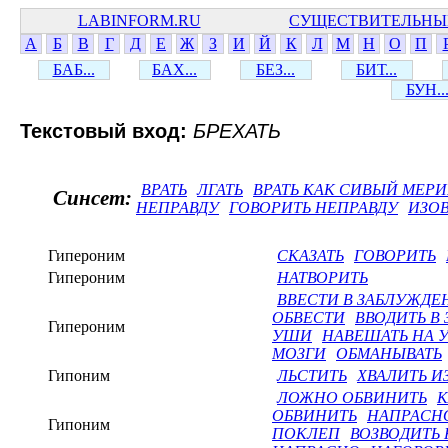
LABINFORM.RU
СУЩЕСТВИТЕЛЬНЫ
А
Б
В
Г
Д
Е
Ж
З
И
Й
К
Л
М
Н
О
П
БАБ...
БАХ...
БЕЗ...
БИТ...
БУН..
Текстовый вход:
БРЕХАТЬ
ВРАТЬ
ЛГАТЬ
ВРАТЬ КАК СИВЫЙ МЕР
Синсет:
НЕПРАВДУ
ГОВОРИТЬ НЕПРАВДУ
ИЗОВ
Гипероним
СКАЗАТЬ
ГОВОРИТЬ
Гипероним
НАТВОРИТЬ
ВВЕСТИ В ЗАБЛУЖДЕ
ОБВЕСТИ
ВВОДИТЬ В
Гипероним
УШИ
НАВЕШАТЬ НА 
МОЗГИ
ОБМАНЫВАТЬ
Гипоним
ЛЬСТИТЬ
ХВАЛИТЬ И
ЛОЖНО ОБВИНИТЬ
К
ОБВИНИТЬ
НАПРАСН
Гипоним
ПОКЛЕП
ВОЗВОДИТЬ 