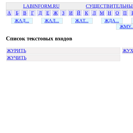
LABINFORM.RU
СУЩЕСТВИТЕЛЬНЫ
А
Б
В
Г
Д
Е
Ж
З
И
Й
К
Л
М
Н
О
П
ЖАД...
ЖАЛ...
ЖАТ...
ЖДА...
ЖМУ..
Cписок текстовых входов
ЖУРИТЬ
ЖУХ
ЖУЧИТЬ