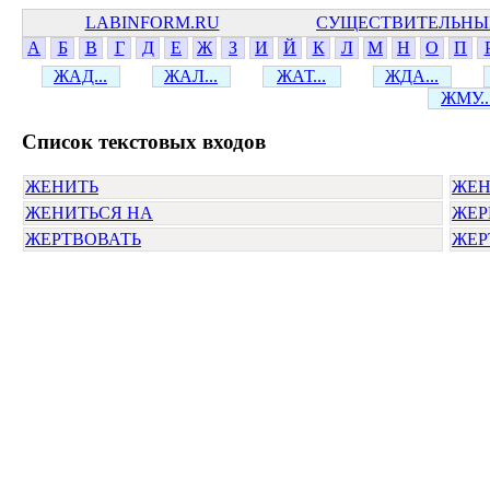
LABINFORM.RU
СУЩЕСТВИТЕЛЬНЫ
А
Б
В
Г
Д
Е
Ж
З
И
Й
К
Л
М
Н
О
П
ЖАД...
ЖАЛ...
ЖАТ...
ЖДА...
ЖМУ..
Cписок текстовых входов
ЖЕНИТЬ
ЖЕН
ЖЕНИТЬСЯ НА
ЖЕР
ЖЕРТВОВАТЬ
ЖЕР