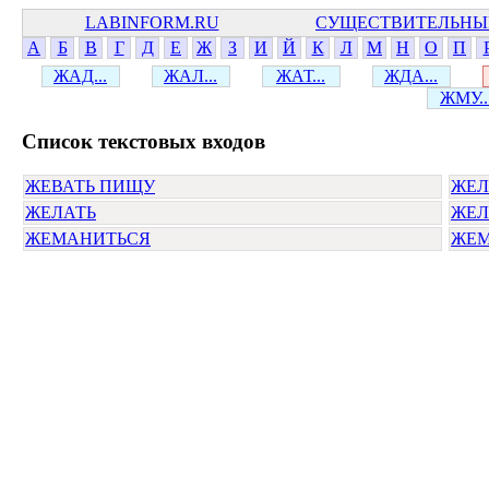
LABINFORM.RU
СУЩЕСТВИТЕЛЬНЫ
А
Б
В
Г
Д
Е
Ж
З
И
Й
К
Л
М
Н
О
П
ЖАД...
ЖАЛ...
ЖАТ...
ЖДА...
ЖМУ..
Cписок текстовых входов
ЖЕВАТЬ ПИЩУ
ЖЕЛ
ЖЕЛАТЬ
ЖЕЛ
ЖЕМАНИТЬСЯ
ЖЕМ