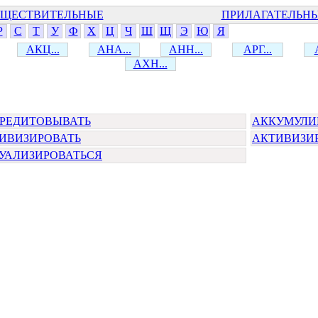
ЩЕСТВИТЕЛЬНЫЕ
ПРИЛАГАТЕЛЬН
Р
С
Т
У
Ф
Х
Ц
Ч
Ш
Щ
Э
Ю
Я
АКЦ...
АНА...
АНН...
АРГ...
АХН...
РЕДИТОВЫВАТЬ
АККУМУЛИ
ИВИЗИРОВАТЬ
АКТИВИЗИ
УАЛИЗИРОВАТЬСЯ