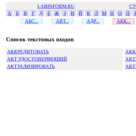
LABINFORM.RU
СУ
А
Б
В
Г
Д
Е
Ж
З
И
Й
К
Л
М
Н
О
П
АБС...
АВТ...
АДР...
АКК...
Cписок текстовых входов
АККРЕДИТОВАТЬ
АКК
АКТ УДОСТОВЕРЯЮЩИЙ
АКТ
АКТУАЛИЗИРОВАТЬ
АКТ