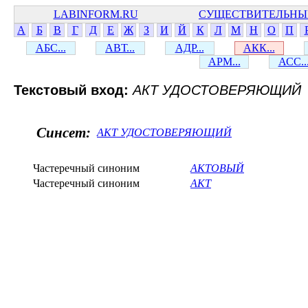
LABINFORM.RU
СУЩЕСТВИТЕЛЬНЫ
А
Б
В
Г
Д
Е
Ж
З
И
Й
К
Л
М
Н
О
П
АБС...
АВТ...
АДР...
АКК...
АРМ...
АСС..
Текстовый вход:
АКТ УДОСТОВЕРЯЮЩИЙ
Синсет:
АКТ УДОСТОВЕРЯЮЩИЙ
Частеречный синоним
АКТОВЫЙ
Частеречный синоним
АКТ