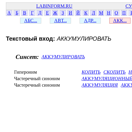
LABINFORM.RU
СУ
А
Б
В
Г
Д
Е
Ж
З
И
Й
К
Л
М
Н
О
П
АБС...
АВТ...
АДР...
АКК...
Текстовый вход:
АККУМУЛИРОВАТЬ
Синсет:
АККУМУЛИРОВАТЬ
Гипероним
КОПИТЬ
СКОПИТЬ
Н
Частеречный синоним
АККУМУЛЯЦИОННЫ
Частеречный синоним
АККУМУЛЯЦИЯ
АКК