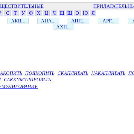
ЩЕСТВИТЕЛЬНЫЕ
ПРИЛАГАТЕЛЬН
Р
С
Т
У
Ф
Х
Ц
Ч
Ш
Щ
Э
Ю
Я
АКЦ...
АНА...
АНН...
АРГ...
АХН...
АКОПИТЬ
ПОДКОПИТЬ
СКАПЛИВАТЬ
НАКАПЛИВАТЬ
П
Й
САККУМУЛИРОВАТЬ
УМУЛИРОВАНИЕ