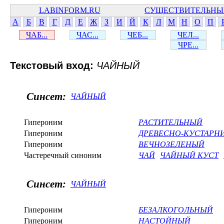
LABINFORM.RU
СУЩЕСТВИТЕЛЬНЫ
А
Б
В
Г
Д
Е
Ж
З
И
Й
К
Л
М
Н
О
П
ЧАБ...
ЧАС...
ЧЕБ...
ЧЕЛ...
ЧРЕ...
Текстовый вход:
ЧАЙНЫЙ
Синсет:
ЧАЙНЫЙ
Гипероним
РАСТИТЕЛЬНЫЙ
Гипероним
ДРЕВЕСНО-КУСТАРН
Гипероним
ВЕЧНОЗЕЛЕНЫЙ
Частеречный синоним
ЧАЙ
ЧАЙНЫЙ КУСТ
Синсет:
ЧАЙНЫЙ
Гипероним
БЕЗАЛКОГОЛЬНЫЙ
Гипероним
НАСТОЙНЫЙ