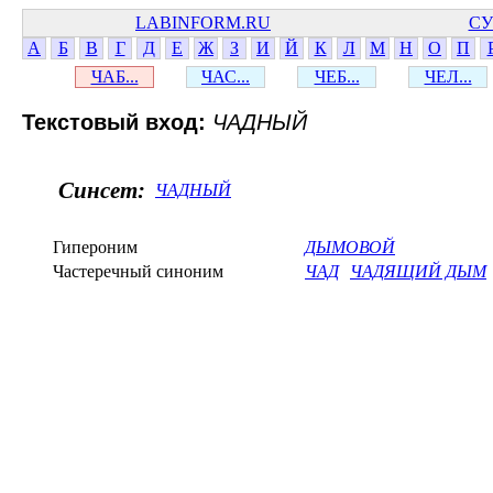
LABINFORM.RU
СУ
А
Б
В
Г
Д
Е
Ж
З
И
Й
К
Л
М
Н
О
П
ЧАБ...
ЧАС...
ЧЕБ...
ЧЕЛ...
Текстовый вход:
ЧАДНЫЙ
Синсет:
ЧАДНЫЙ
Гипероним
ДЫМОВОЙ
Частеречный синоним
ЧАД
ЧАДЯЩИЙ ДЫМ