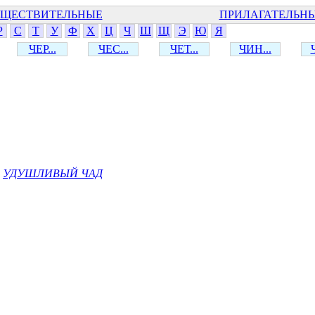
ЩЕСТВИТЕЛЬНЫЕ
ПРИЛАГАТЕЛЬН
Р
С
Т
У
Ф
Х
Ц
Ч
Ш
Щ
Э
Ю
Я
ЧЕР...
ЧЕС...
ЧЕТ...
ЧИН...
УДУШЛИВЫЙ ЧАД