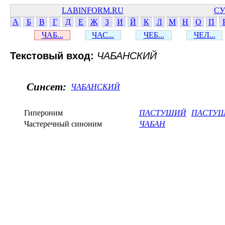
LABINFORM.RU
СУ
А
Б
В
Г
Д
Е
Ж
З
И
Й
К
Л
М
Н
О
П
ЧАБ...
ЧАС...
ЧЕБ...
ЧЕЛ...
Текстовый вход:
ЧАБАНСКИЙ
Синсет:
ЧАБАНСКИЙ
Гипероним
ПАСТУШИЙ
ПАСТУ
Частеречный синоним
ЧАБАН