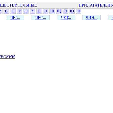
ЩЕСТВИТЕЛЬНЫЕ
ПРИЛАГАТЕЛЬН
Р
С
Т
У
Ф
Х
Ц
Ч
Ш
Щ
Э
Ю
Я
ЧЕР...
ЧЕС...
ЧЕТ...
ЧИН...
ШЕСКИЙ