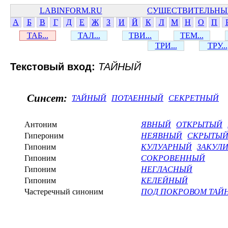
LABINFORM.RU
СУЩЕСТВИТЕЛЬНЫ
А
Б
В
Г
Д
Е
Ж
З
И
Й
К
Л
М
Н
О
П
ТАБ...
ТАЛ...
ТВИ...
ТЕМ...
ТРИ...
ТРУ...
Текстовый вход:
ТАЙНЫЙ
Синсет:
ТАЙНЫЙ
ПОТАЕННЫЙ
СЕКРЕТНЫЙ
Антоним
ЯВНЫЙ
ОТКРЫТЫЙ
Гипероним
НЕЯВНЫЙ
СКРЫТЫ
Гипоним
КУЛУАРНЫЙ
ЗАКУЛ
Гипоним
СОКРОВЕННЫЙ
Гипоним
НЕГЛАСНЫЙ
Гипоним
КЕЛЕЙНЫЙ
Частеречный синоним
ПОД ПОКРОВОМ ТАЙ