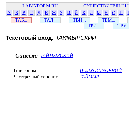
LABINFORM.RU
СУЩЕСТВИТЕЛЬНЫ
А
Б
В
Г
Д
Е
Ж
З
И
Й
К
Л
М
Н
О
П
ТАБ...
ТАЛ...
ТВИ...
ТЕМ...
ТРИ...
ТРУ...
Текстовый вход:
ТАЙМЫРСКИЙ
Синсет:
ТАЙМЫРСКИЙ
Гипероним
ПОЛУОСТРОВНОЙ
Частеречный синоним
ТАЙМЫР