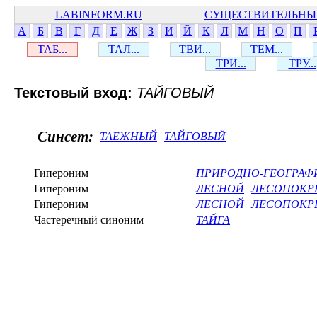
LABINFORM.RU
СУЩЕСТВИТЕЛЬНЫ
А
Б
В
Г
Д
Е
Ж
З
И
Й
К
Л
М
Н
О
П
ТАБ...
ТАЛ...
ТВИ...
ТЕМ...
ТРИ...
ТРУ...
Текстовый вход:
ТАЙГОВЫЙ
Синсет:
ТАЕЖНЫЙ
ТАЙГОВЫЙ
Гипероним
ПРИРОДНО-ГЕОГРАФ
Гипероним
ЛЕСНОЙ
ЛЕСОПОКР
Гипероним
ЛЕСНОЙ
ЛЕСОПОКР
Частеречный синоним
ТАЙГА