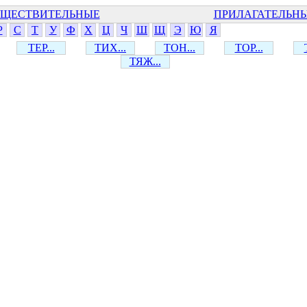
ЩЕСТВИТЕЛЬНЫЕ
ПРИЛАГАТЕЛЬН
Р
С
Т
У
Ф
Х
Ц
Ч
Ш
Щ
Э
Ю
Я
ТЕР...
ТИХ...
ТОН...
ТОР...
ТЯЖ...