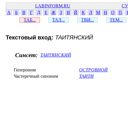
LABINFORM.RU
СУ
А
Б
В
Г
Д
Е
Ж
З
И
Й
К
Л
М
Н
О
П
ТАБ...
ТАЛ...
ТВИ...
ТЕМ...
Текстовый вход:
ТАИТЯНСКИЙ
Синсет:
ТАИТЯНСКИЙ
Гипероним
ОСТРОВНОЙ
Частеречный синоним
ТАИТИ