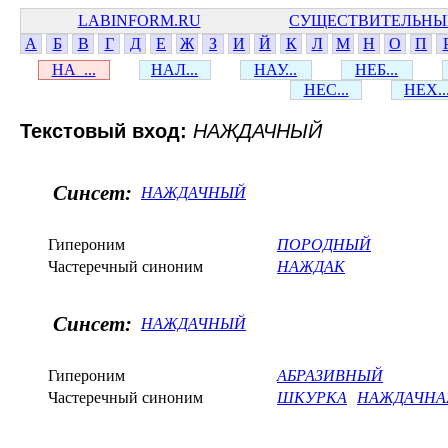
LABINFORM.RU
СУЩЕСТВИТЕЛЬНЫ
А
Б
В
Г
Д
Е
Ж
З
И
Й
К
Л
М
Н
О
П
НА_...
НАЛ...
НАУ...
НЕБ...
НЕС...
НЕХ..
Текстовый вход:
НАЖДАЧНЫЙ
Синсет:
НАЖДАЧНЫЙ
Гипероним
ПОРОДНЫЙ
Частеречный синоним
НАЖДАК
Синсет:
НАЖДАЧНЫЙ
Гипероним
АБРАЗИВНЫЙ
Частеречный синоним
ШКУРКА
НАЖДАЧНА