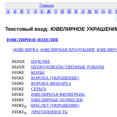
Главная
А
Б
В
Г
Д
Е
Ж
З
И
Й
К
Л
М
Н
О
П
Текстовый вход:
ЮВЕЛИРНОЕ УКРАШЕНИ
ЮВЕЛИРНОЕ ИЗДЕЛИЕ
(
ЮВЕЛИРКА
,
ЮВЕЛИРНАЯ ПРОДУКЦИЯ
,
ЮВЕЛИРН
ВЫШЕ
ИЗДЕЛИЕ
ВЫШЕ
НЕПРОДОВОЛЬСТВЕННЫЕ ТОВАРЫ
НИЖЕ
КОЛЬЕ
НИЖЕ
КОРОНА (УКРАШЕНИЕ)
НИЖЕ
КОРОНА МОНАРХА
НИЖЕ
СЕРЬГА
НИЖЕ
ЮВЕЛИРНАЯ ФИЛИГРАНЬ
НИЖЕ
ЮВЕЛИРНЫЕ ПОДВЕСКИ
НИЖЕ
БРАСЛЕТ (УКРАШЕНИЕ)
В
НИЖЕ
ДРАГОЦЕННОСТЬ
В