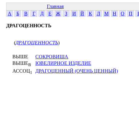
Главная
А
Б
В
Г
Д
Е
Ж
З
И
Й
К
Л
М
Н
О
П
ДРАГОЦЕННОСТЬ
(
ДРАГОЦЕННОСТЬ
)
ВЫШЕ
СОКРОВИЩА
ВЫШЕ
ЮВЕЛИРНОЕ ИЗДЕЛИЕ
В
АССОЦ
ДРАГОЦЕННЫЙ (ОЧЕНЬ ЦЕННЫЙ)
1