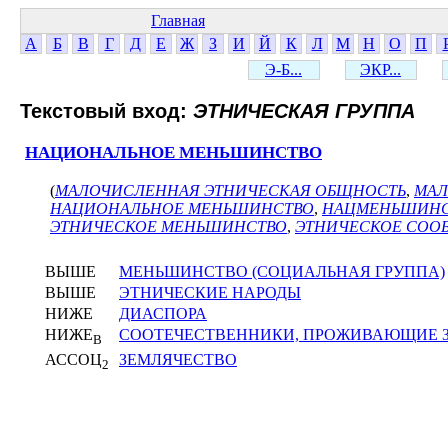
Главная
А
Б
В
Г
Д
Е
Ж
З
И
Й
К
Л
М
Н
О
П
Э-Б...
ЭКР...
Текстовый вход:
ЭТНИЧЕСКАЯ ГРУППА
НАЦИОНАЛЬНОЕ МЕНЬШИНСТВО
(
МАЛОЧИСЛЕННАЯ ЭТНИЧЕСКАЯ ОБЩНОСТЬ
,
МАЛ
НАЦИОНАЛЬНОЕ МЕНЬШИНСТВО
,
НАЦМЕНЬШИНС
ЭТНИЧЕСКОЕ МЕНЬШИНСТВО
,
ЭТНИЧЕСКОЕ СОО
ВЫШЕ
МЕНЬШИНСТВО (СОЦИАЛЬНАЯ ГРУППА)
ВЫШЕ
ЭТНИЧЕСКИЕ НАРОДЫ
НИЖЕ
ДИАСПОРА
НИЖЕ
СООТЕЧЕСТВЕННИКИ, ПРОЖИВАЮЩИЕ 
В
АССОЦ
ЗЕМЛЯЧЕСТВО
2