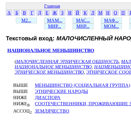
Главная
А
Б
В
Г
Д
Е
Ж
З
И
Й
К
Л
М
Н
О
П
М2...
МАМ...
МАС...
МАФ...
МИР...
МНР...
МОМ...
Текстовый вход:
МАЛОЧИСЛЕННЫЙ НАРО
НАЦИОНАЛЬНОЕ МЕНЬШИНСТВО
(
МАЛОЧИСЛЕННАЯ ЭТНИЧЕСКАЯ ОБЩНОСТЬ
,
МАЛ
НАЦИОНАЛЬНОЕ МЕНЬШИНСТВО
,
НАЦМЕНЬШИНС
ЭТНИЧЕСКОЕ МЕНЬШИНСТВО
,
ЭТНИЧЕСКОЕ СОО
ВЫШЕ
МЕНЬШИНСТВО (СОЦИАЛЬНАЯ ГРУППА)
ВЫШЕ
ЭТНИЧЕСКИЕ НАРОДЫ
НИЖЕ
ДИАСПОРА
НИЖЕ
СООТЕЧЕСТВЕННИКИ, ПРОЖИВАЮЩИЕ 
В
АССОЦ
ЗЕМЛЯЧЕСТВО
2