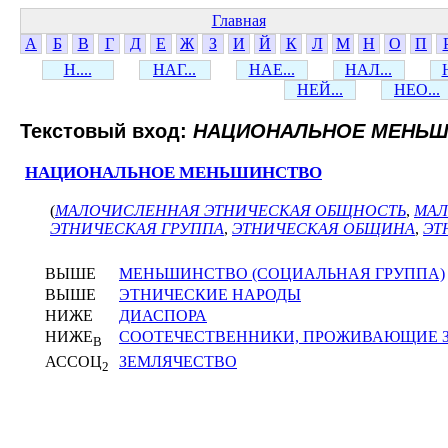
Главная
А
Б
В
Г
Д
Е
Ж
З
И
Й
К
Л
М
Н
О
П
Н....
НАГ...
НАЕ...
НАЛ...
НЕЙ...
НЕО...
Текстовый вход:
НАЦИОНАЛЬНОЕ МЕНЬШ
НАЦИОНАЛЬНОЕ МЕНЬШИНСТВО
(
МАЛОЧИСЛЕННАЯ ЭТНИЧЕСКАЯ ОБЩНОСТЬ
,
МАЛ
ЭТНИЧЕСКАЯ ГРУППА
,
ЭТНИЧЕСКАЯ ОБЩИНА
,
ЭТ
ВЫШЕ
МЕНЬШИНСТВО (СОЦИАЛЬНАЯ ГРУППА)
ВЫШЕ
ЭТНИЧЕСКИЕ НАРОДЫ
НИЖЕ
ДИАСПОРА
НИЖЕ
СООТЕЧЕСТВЕННИКИ, ПРОЖИВАЮЩИЕ 
В
АССОЦ
ЗЕМЛЯЧЕСТВО
2