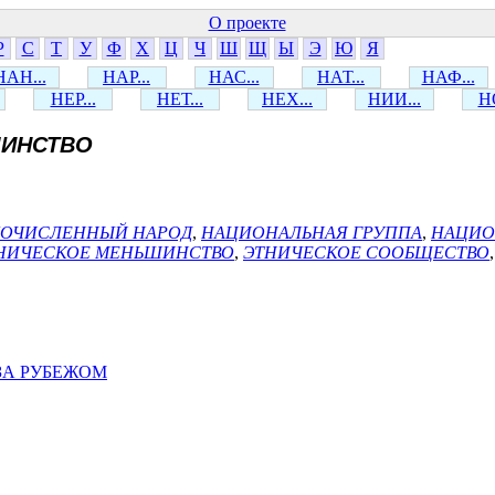
О проекте
Р
С
Т
У
Ф
Х
Ц
Ч
Ш
Щ
Ы
Э
Ю
Я
НАН...
НАР...
НАС...
НАТ...
НАФ...
НЕР...
НЕТ...
НЕХ...
НИИ...
НО
ИНСТВО
ОЧИСЛЕННЫЙ НАРОД
,
НАЦИОНАЛЬНАЯ ГРУППА
,
НАЦИО
НИЧЕСКОЕ МЕНЬШИНСТВО
,
ЭТНИЧЕСКОЕ СООБЩЕСТВО
ЗА РУБЕЖОМ