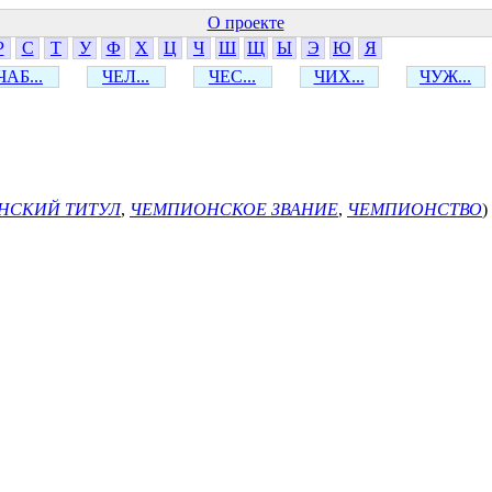
О проекте
Р
С
Т
У
Ф
Х
Ц
Ч
Ш
Щ
Ы
Э
Ю
Я
ЧАБ...
ЧЕЛ...
ЧЕС...
ЧИХ...
ЧУЖ...
НСКИЙ ТИТУЛ
,
ЧЕМПИОНСКОЕ ЗВАНИЕ
,
ЧЕМПИОНСТВО
)