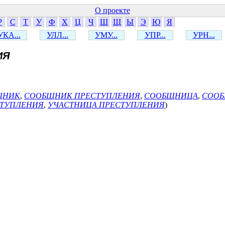
О проекте
Р
С
Т
У
Ф
Х
Ц
Ч
Ш
Щ
Ы
Э
Ю
Я
УКА...
УЛЛ...
УМУ...
УПР...
УРН...
ИЯ
ЩНИК
,
СООБЩНИК ПРЕСТУПЛЕНИЯ
,
СООБЩНИЦА
,
СОО
СТУПЛЕНИЯ
,
УЧАСТНИЦА ПРЕСТУПЛЕНИЯ
)