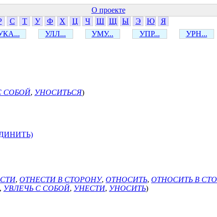
О проекте
Р
С
Т
У
Ф
Х
Ц
Ч
Ш
Щ
Ы
Э
Ю
Я
УКА...
УЛЛ...
УМУ...
УПР...
УРН...
С СОБОЙ
,
УНОСИТЬСЯ
)
ЕДИНИТЬ)
СТИ
,
ОТНЕСТИ В СТОРОНУ
,
ОТНОСИТЬ
,
ОТНОСИТЬ В СТ
,
УВЛЕЧЬ С СОБОЙ
,
УНЕСТИ
,
УНОСИТЬ
)