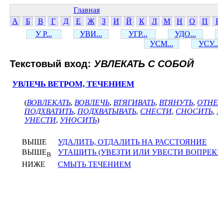
Главная
А
Б
В
Г
Д
Е
Ж
З
И
Й
К
Л
М
Н
О
П
У Р...
УВИ...
УГР...
УДО...
УСМ...
УСУ..
Текстовый вход:
УВЛЕКАТЬ С СОБОЙ
УВЛЕЧЬ ВЕТРОМ, ТЕЧЕНИЕМ
(
ВОВЛЕКАТЬ
,
ВОВЛЕЧЬ
,
ВТЯГИВАТЬ
,
ВТЯНУТЬ
,
ОТНЕ
ПОДХВАТИТЬ
,
ПОДХВАТЫВАТЬ
,
СНЕСТИ
,
СНОСИТЬ
,
УНЕСТИ
,
УНОСИТЬ
)
ВЫШЕ
УДАЛИТЬ, ОТДАЛИТЬ НА РАССТОЯНИЕ
ВЫШЕ
УТАЩИТЬ (УВЕЗТИ ИЛИ УВЕСТИ ВОПРЕ
В
НИЖЕ
СМЫТЬ ТЕЧЕНИЕМ