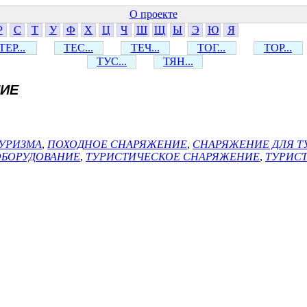
О проекте
Р
С
Т
У
Ф
Х
Ц
Ч
Ш
Щ
Ы
Э
Ю
Я
ТЕР...
ТЕС...
ТЕЧ...
ТОГ...
ТОР...
ТУС...
ТЯН...
НИЕ
ТУРИЗМА
,
ПОХОДНОЕ СНАРЯЖЕНИЕ
,
СНАРЯЖЕНИЕ ДЛЯ Т
ОБОРУДОВАНИЕ
,
ТУРИСТИЧЕСКОЕ СНАРЯЖЕНИЕ
,
ТУРИС