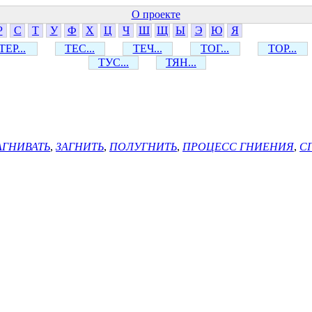
О проекте
Р
С
Т
У
Ф
Х
Ц
Ч
Ш
Щ
Ы
Э
Ю
Я
ТЕР...
ТЕС...
ТЕЧ...
ТОГ...
ТОР...
ТУС...
ТЯН...
АГНИВАТЬ
,
ЗАГНИТЬ
,
ПОЛУГНИТЬ
,
ПРОЦЕСС ГНИЕНИЯ
,
С