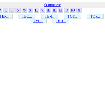
О проекте
Р
С
Т
У
Ф
Х
Ц
Ч
Ш
Щ
Ы
Э
Ю
Я
ТЕР...
ТЕС...
ТЕЧ...
ТОГ...
ТОР...
ТУС...
ТЯН...