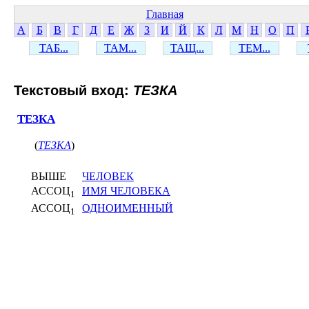
Главная
А
Б
В
Г
Д
Е
Ж
З
И
Й
К
Л
М
Н
О
П
ТАБ...
ТАМ...
ТАЩ...
ТЕМ...
Текстовый вход:
ТЕЗКА
ТЕЗКА
(
ТЕЗКА
)
ВЫШЕ
ЧЕЛОВЕК
АССОЦ
ИМЯ ЧЕЛОВЕКА
1
АССОЦ
ОДНОИМЕННЫЙ
1