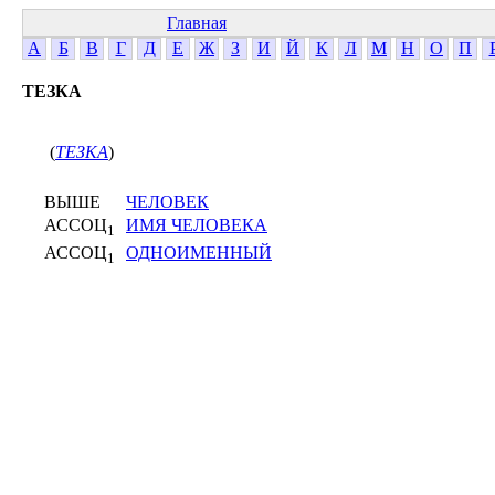
Главная
А
Б
В
Г
Д
Е
Ж
З
И
Й
К
Л
М
Н
О
П
ТЕЗКА
(
ТЕЗКА
)
ВЫШЕ
ЧЕЛОВЕК
АССОЦ
ИМЯ ЧЕЛОВЕКА
1
АССОЦ
ОДНОИМЕННЫЙ
1