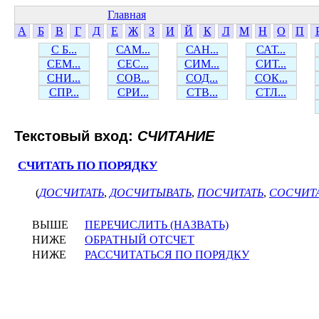
Главная
А
Б
В
Г
Д
Е
Ж
З
И
Й
К
Л
М
Н
О
П
С Б...
САМ...
САН...
САТ...
СЕМ...
СЕС...
СИМ...
СИТ...
СНИ...
СОВ...
СОД...
СОК...
СПР...
СРИ...
СТВ...
СТЛ...
Текстовый вход:
СЧИТАНИЕ
СЧИТАТЬ ПО ПОРЯДКУ
(
ДОСЧИТАТЬ
,
ДОСЧИТЫВАТЬ
,
ПОСЧИТАТЬ
,
СОСЧИТ
ВЫШЕ
ПЕРЕЧИСЛИТЬ (НАЗВАТЬ)
НИЖЕ
ОБРАТНЫЙ ОТСЧЕТ
НИЖЕ
РАССЧИТАТЬСЯ ПО ПОРЯДКУ