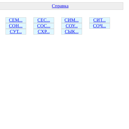
Справка
СЕМ...
СЕС...
СИМ...
СИТ...
СОН...
СОС...
СОУ...
СОЧ...
СУТ...
СХР...
СЫК...