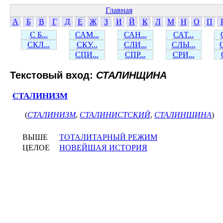
Главная
А
Б
В
Г
Д
Е
Ж
З
И
Й
К
Л
М
Н
О
П
С Б...
САМ...
САН...
САТ...
СКЛ...
СКУ...
СЛИ...
СЛЫ...
СПИ...
СПР...
СРИ...
Текстовый вход:
СТАЛИНЩИНА
СТАЛИНИЗМ
(
СТАЛИНИЗМ
,
СТАЛИНИСТСКИЙ
,
СТАЛИНЩИНА
)
ВЫШЕ
ТОТАЛИТАРНЫЙ РЕЖИМ
ЦЕЛОЕ
НОВЕЙШАЯ ИСТОРИЯ