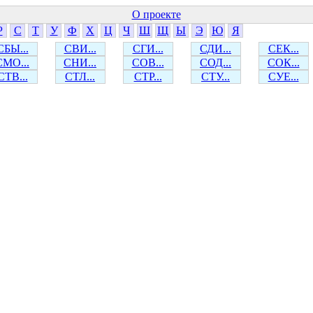
О проекте
Р
С
Т
У
Ф
Х
Ц
Ч
Ш
Щ
Ы
Э
Ю
Я
СБЫ...
СВИ...
СГИ...
СДИ...
СЕК...
СМО...
СНИ...
СОВ...
СОД...
СОК...
СТВ...
СТЛ...
СТР...
СТУ...
СУЕ...