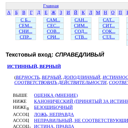
Главная
А
Б
В
Г
Д
Е
Ж
З
И
Й
К
Л
М
Н
О
П
С Б...
САМ...
САН...
САТ...
СЕМ...
СЕС...
СИМ...
СИТ...
СНИ...
СОВ...
СОД...
СОК...
СПР...
СРИ...
СТВ...
СТЛ...
Текстовый вход:
СПРАВЕДЛИВЫЙ
ИСТИННЫЙ, ВЕРНЫЙ
(
ВЕРНОСТЬ
,
ВЕРНЫЙ
,
ДОПОДЛИННЫЙ
,
ИСТИННОС
СООТВЕТСТВОВАТЬ ДЕЙСТВИТЕЛЬНОСТИ
,
СООТВЕ
ВЫШЕ
ОЦЕНКА (МНЕНИЕ)
НИЖЕ
КАНОНИЧЕСКИЙ (ПРИНЯТЫЙ ЗА ИСТИН
НИЖЕ
БЕЗОШИБОЧНЫЙ
В
АССОЦ
ЛОЖЬ, НЕПРАВДА
АССОЦ
НЕПРАВИЛЬНЫЙ, НЕ СООТВЕТСТВУЮЩИ
АССОЦ
ИСТИНА, ПРАВДА
1