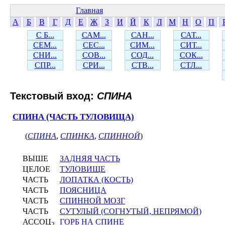
Главная
А
Б
В
Г
Д
Е
Ж
З
И
Й
К
Л
М
Н
О
П
С Б...
САМ...
САН...
САТ...
СЕМ...
СЕС...
СИМ...
СИТ...
СНИ...
СОВ...
СОД...
СОК...
СПР...
СРИ...
СТВ...
СТЛ...
Текстовый вход:
СПИНА
СПИНА (ЧАСТЬ ТУЛОВИЩА)
(
СПИНА
,
СПИНКА
,
СПИННОЙ
)
ВЫШЕ
ЗАДНЯЯ ЧАСТЬ
ЦЕЛОЕ
ТУЛОВИЩЕ
ЧАСТЬ
ЛОПАТКА (КОСТЬ)
ЧАСТЬ
ПОЯСНИЦА
ЧАСТЬ
СПИННОЙ МОЗГ
ЧАСТЬ
СУТУЛЫЙ (СОГНУТЫЙ, НЕПРЯМОЙ)
АССОЦ
ГОРБ НА СПИНЕ
2