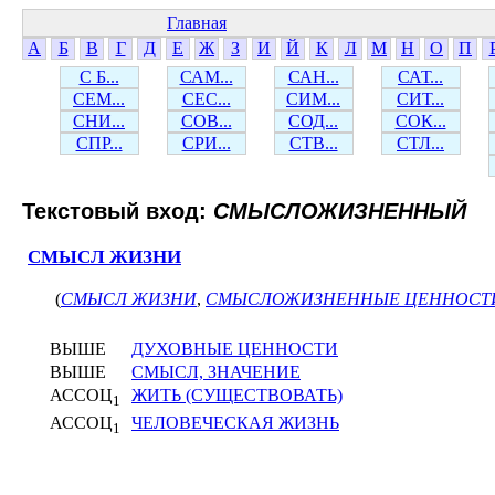
Главная
А
Б
В
Г
Д
Е
Ж
З
И
Й
К
Л
М
Н
О
П
С Б...
САМ...
САН...
САТ...
СЕМ...
СЕС...
СИМ...
СИТ...
СНИ...
СОВ...
СОД...
СОК...
СПР...
СРИ...
СТВ...
СТЛ...
Текстовый вход:
СМЫСЛОЖИЗНЕННЫЙ
СМЫСЛ ЖИЗНИ
(
СМЫСЛ ЖИЗНИ
,
СМЫСЛОЖИЗНЕННЫЕ ЦЕННОСТ
ВЫШЕ
ДУХОВНЫЕ ЦЕННОСТИ
ВЫШЕ
СМЫСЛ, ЗНАЧЕНИЕ
АССОЦ
ЖИТЬ (СУЩЕСТВОВАТЬ)
1
АССОЦ
ЧЕЛОВЕЧЕСКАЯ ЖИЗНЬ
1