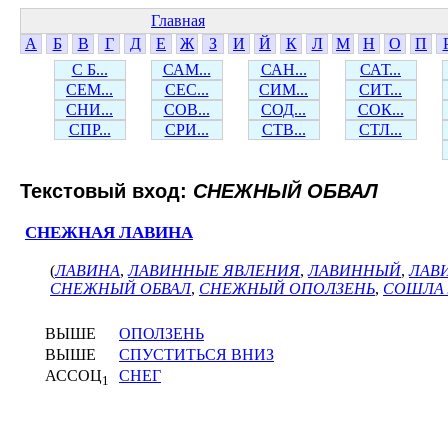
Главная
А
Б
В
Г
Д
Е
Ж
З
И
Й
К
Л
М
Н
О
П
С Б...
САМ...
САН...
САТ...
СЕМ...
СЕС...
СИМ...
СИТ...
СНИ...
СОВ...
СОД...
СОК...
СПР...
СРИ...
СТВ...
СТЛ...
Текстовый вход:
СНЕЖНЫЙ ОБВАЛ
СНЕЖНАЯ ЛАВИНА
(
ЛАВИНА
,
ЛАВИННЫЕ ЯВЛЕНИЯ
,
ЛАВИННЫЙ
,
ЛАВ
СНЕЖНЫЙ ОБВАЛ
,
СНЕЖНЫЙ ОПОЛЗЕНЬ
,
СОШЛА 
ВЫШЕ
ОПОЛЗЕНЬ
ВЫШЕ
СПУСТИТЬСЯ ВНИЗ
АССОЦ
СНЕГ
1