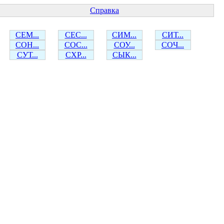
Справка
СЕМ...
СЕС...
СИМ...
СИТ...
СОН...
СОС...
СОУ...
СОЧ...
СУТ...
СХР...
СЫК...