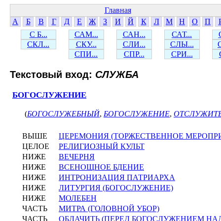
Главная
А
Б
В
Г
Д
Е
Ж
З
И
Й
К
Л
М
Н
О
П
С Б...
САМ...
САН...
САТ...
СКЛ...
СКУ...
СЛИ...
СЛЫ...
СПИ...
СПР...
СРИ...
Текстовый вход:
СЛУЖБА
БОГОСЛУЖЕНИЕ
(
БОГОСЛУЖЕБНЫЙ
,
БОГОСЛУЖЕНИЕ
,
ОТСЛУЖИТ
ВЫШЕ
ЦЕРЕМОНИЯ (ТОРЖЕСТВЕННОЕ МЕРОПР
ЦЕЛОЕ
РЕЛИГИОЗНЫЙ КУЛЬТ
НИЖЕ
ВЕЧЕРНЯ
НИЖЕ
ВСЕНОЩНОЕ БДЕНИЕ
НИЖЕ
ИНТРОНИЗАЦИЯ ПАТРИАРХА
НИЖЕ
ЛИТУРГИЯ (БОГОСЛУЖЕНИЕ)
НИЖЕ
МОЛЕБЕН
ЧАСТЬ
МИТРА (ГОЛОВНОЙ УБОР)
ЧАСТЬ
ОБЛАЧИТЬ (ПЕРЕД БОГОСЛУЖЕНИЕМ НА