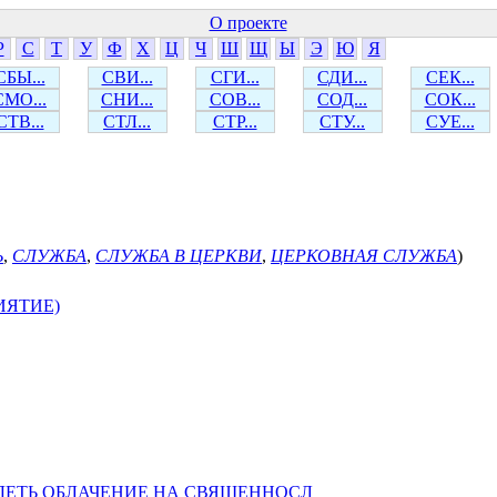
О проекте
Р
С
Т
У
Ф
Х
Ц
Ч
Ш
Щ
Ы
Э
Ю
Я
СБЫ...
СВИ...
СГИ...
СДИ...
СЕК...
СМО...
СНИ...
СОВ...
СОД...
СОК...
СТВ...
СТЛ...
СТР...
СТУ...
СУЕ...
Ь
,
СЛУЖБА
,
СЛУЖБА В ЦЕРКВИ
,
ЦЕРКОВНАЯ СЛУЖБА
)
ИЯТИЕ)
ДЕТЬ ОБЛАЧЕНИЕ НА СВЯЩЕННОСЛ