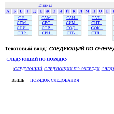
Главная
А
Б
В
Г
Д
Е
Ж
З
И
Й
К
Л
М
Н
О
П
С Б...
САМ...
САН...
САТ...
СЕМ...
СЕС...
СИМ...
СИТ...
СНИ...
СОВ...
СОД...
СОК...
СПР...
СРИ...
СТВ...
СТЛ...
Текстовый вход:
СЛЕДУЮЩИЙ ПО ОЧЕРЕ
СЛЕДУЮЩИЙ ПО ПОРЯДКУ
(
СЛЕДУЮЩИЙ
,
СЛЕДУЮЩИЙ ПО ОЧЕРЕДИ
,
СЛЕД
ВЫШЕ
ПОРЯДОК СЛЕДОВАНИЯ