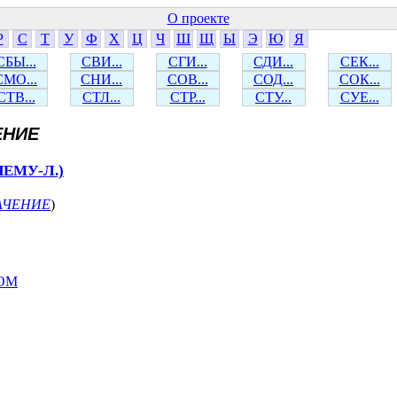
О проекте
Р
С
Т
У
Ф
Х
Ц
Ч
Ш
Щ
Ы
Э
Ю
Я
СБЫ...
СВИ...
СГИ...
СДИ...
СЕК...
СМО...
СНИ...
СОВ...
СОД...
СОК...
СТВ...
СТЛ...
СТР...
СТУ...
СУЕ...
ЕНИЕ
ЕМУ-Л.)
АЧЕНИЕ
)
ОМ