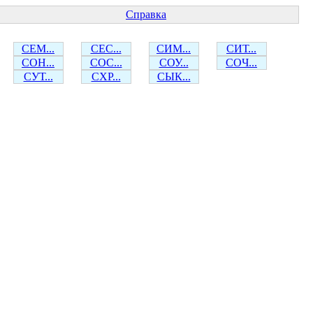
Справка
СЕМ...
СЕС...
СИМ...
СИТ...
СОН...
СОС...
СОУ...
СОЧ...
СУТ...
СХР...
СЫК...