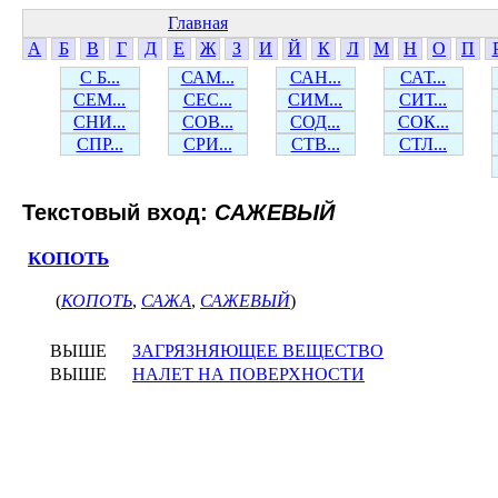
Главная
А
Б
В
Г
Д
Е
Ж
З
И
Й
К
Л
М
Н
О
П
С Б...
САМ...
САН...
САТ...
СЕМ...
СЕС...
СИМ...
СИТ...
СНИ...
СОВ...
СОД...
СОК...
СПР...
СРИ...
СТВ...
СТЛ...
Текстовый вход:
САЖЕВЫЙ
КОПОТЬ
(
КОПОТЬ
,
САЖА
,
САЖЕВЫЙ
)
ВЫШЕ
ЗАГРЯЗНЯЮЩЕЕ ВЕЩЕСТВО
ВЫШЕ
НАЛЕТ НА ПОВЕРХНОСТИ