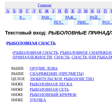
Главная
А
Б
В
Г
Д
Е
Ж
З
И
Й
К
Л
М
Н
О
П
Р....
РАВ...
РАЖ...
РАЙ...
РЕУ...
РИН...
РОЗ..
Текстовый вход:
РЫБОЛОВНЫЕ ПРИНАД
РЫБОЛОВНАЯ СНАСТЬ
(
РЫБОЛОВНАЯ СНАСТЬ
,
РЫБОЛОВНОЕ СНАРЯЖЕН
ПРИНАДЛЕЖНОСТИ
,
СНАСТЬ
,
СНАСТЬ ДЛЯ РЫБАЛ
ВЫШЕ
ОРУДИЕ ЛОВА
ВЫШЕ
СНАРЯЖЕНИЕ (ПРЕДМЕТЫ)
ЦЕЛОЕ
ЛЮБИТЕЛЬСКОЕ РЫБОЛОВСТВО
НИЖЕ
РЫБОЛОВНАЯ ЛЕСКА
НИЖЕ
РЫБОЛОВНАЯ СЕТЬ
НИЖЕ
РЫБОЛОВНЫЙ КРЮЧОК
НИЖЕ
УДОЧКА