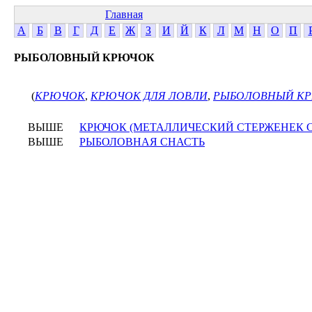
Главная
А
Б
В
Г
Д
Е
Ж
З
И
Й
К
Л
М
Н
О
П
РЫБОЛОВНЫЙ КРЮЧОК
(
КРЮЧОК
,
КРЮЧОК ДЛЯ ЛОВЛИ
,
РЫБОЛОВНЫЙ К
ВЫШЕ
КРЮЧОК (МЕТАЛЛИЧЕСКИЙ СТЕРЖЕНЕК С
ВЫШЕ
РЫБОЛОВНАЯ СНАСТЬ