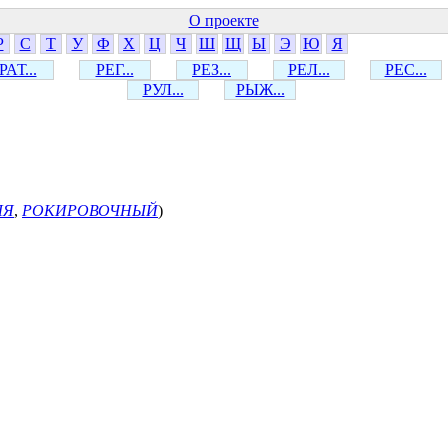
О проекте
Р
С
Т
У
Ф
Х
Ц
Ч
Ш
Щ
Ы
Э
Ю
Я
РАТ...
РЕГ...
РЕЗ...
РЕЛ...
РЕС...
РУЛ...
РЫЖ...
ЛЯ
,
РОКИРОВОЧНЫЙ
)