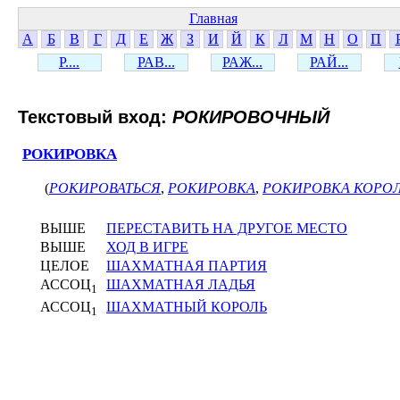
Главная
А
Б
В
Г
Д
Е
Ж
З
И
Й
К
Л
М
Н
О
П
Р....
РАВ...
РАЖ...
РАЙ...
Текстовый вход:
РОКИРОВОЧНЫЙ
РОКИРОВКА
(
РОКИРОВАТЬСЯ
,
РОКИРОВКА
,
РОКИРОВКА КОРО
ВЫШЕ
ПЕРЕСТАВИТЬ НА ДРУГОЕ МЕСТО
ВЫШЕ
ХОД В ИГРЕ
ЦЕЛОЕ
ШАХМАТНАЯ ПАРТИЯ
АССОЦ
ШАХМАТНАЯ ЛАДЬЯ
1
АССОЦ
ШАХМАТНЫЙ КОРОЛЬ
1