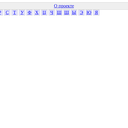
О проекте
Р
С
Т
У
Ф
Х
Ц
Ч
Ш
Щ
Ы
Э
Ю
Я