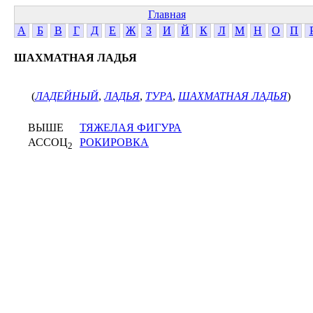
Главная
А
Б
В
Г
Д
Е
Ж
З
И
Й
К
Л
М
Н
О
П
ШАХМАТНАЯ ЛАДЬЯ
(
ЛАДЕЙНЫЙ
,
ЛАДЬЯ
,
ТУРА
,
ШАХМАТНАЯ ЛАДЬЯ
)
ВЫШЕ
ТЯЖЕЛАЯ ФИГУРА
АССОЦ
РОКИРОВКА
2