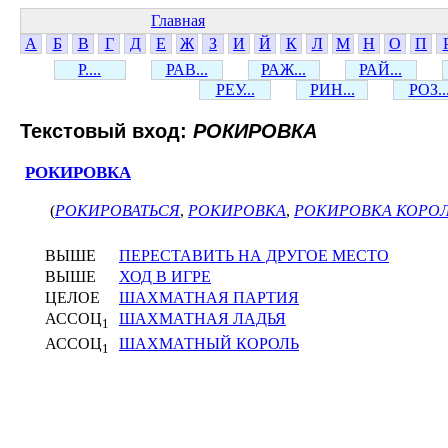
Главная
А
Б
В
Г
Д
Е
Ж
З
И
Й
К
Л
М
Н
О
П
Р....
РАВ...
РАЖ...
РАЙ...
РЕУ...
РИН...
РОЗ..
Текстовый вход:
РОКИРОВКА
РОКИРОВКА
(
РОКИРОВАТЬСЯ
,
РОКИРОВКА
,
РОКИРОВКА КОРО
ВЫШЕ
ПЕРЕСТАВИТЬ НА ДРУГОЕ МЕСТО
ВЫШЕ
ХОД В ИГРЕ
ЦЕЛОЕ
ШАХМАТНАЯ ПАРТИЯ
АССОЦ
ШАХМАТНАЯ ЛАДЬЯ
1
АССОЦ
ШАХМАТНЫЙ КОРОЛЬ
1