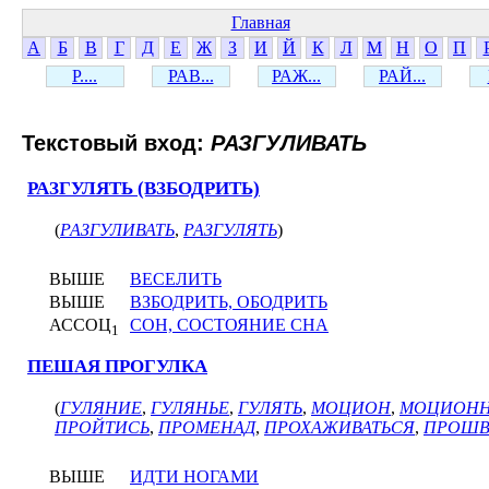
Главная
А
Б
В
Г
Д
Е
Ж
З
И
Й
К
Л
М
Н
О
П
Р....
РАВ...
РАЖ...
РАЙ...
Текстовый вход:
РАЗГУЛИВАТЬ
РАЗГУЛЯТЬ (ВЗБОДРИТЬ)
(
РАЗГУЛИВАТЬ
,
РАЗГУЛЯТЬ
)
ВЫШЕ
ВЕСЕЛИТЬ
ВЫШЕ
ВЗБОДРИТЬ, ОБОДРИТЬ
АССОЦ
СОН, СОСТОЯНИЕ СНА
1
ПЕШАЯ ПРОГУЛКА
(
ГУЛЯНИЕ
,
ГУЛЯНЬЕ
,
ГУЛЯТЬ
,
МОЦИОН
,
МОЦИОН
ПРОЙТИСЬ
,
ПРОМЕНАД
,
ПРОХАЖИВАТЬСЯ
,
ПРОШВ
ВЫШЕ
ИДТИ НОГАМИ