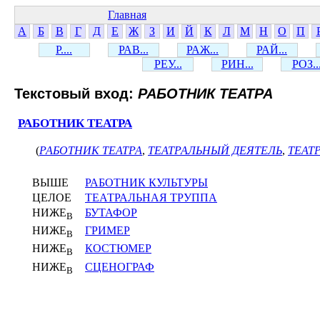
Главная
А
Б
В
Г
Д
Е
Ж
З
И
Й
К
Л
М
Н
О
П
Р....
РАВ...
РАЖ...
РАЙ...
РЕУ...
РИН...
РОЗ..
Текстовый вход:
РАБОТНИК ТЕАТРА
РАБОТНИК ТЕАТРА
(
РАБОТНИК ТЕАТРА
,
ТЕАТРАЛЬНЫЙ ДЕЯТЕЛЬ
,
ТЕАТ
ВЫШЕ
РАБОТНИК КУЛЬТУРЫ
ЦЕЛОЕ
ТЕАТРАЛЬНАЯ ТРУППА
НИЖЕ
БУТАФОР
В
НИЖЕ
ГРИМЕР
В
НИЖЕ
КОСТЮМЕР
В
НИЖЕ
СЦЕНОГРАФ
В