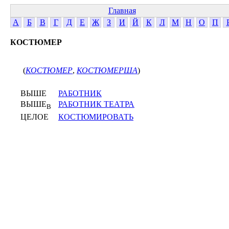
Главная
А
Б
В
Г
Д
Е
Ж
З
И
Й
К
Л
М
Н
О
П
КОСТЮМЕР
(
КОСТЮМЕР
,
КОСТЮМЕРША
)
ВЫШЕ
РАБОТНИК
ВЫШЕ
РАБОТНИК ТЕАТРА
В
ЦЕЛОЕ
КОСТЮМИРОВАТЬ