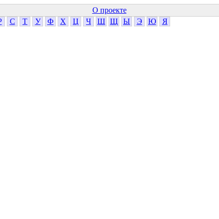
О проекте
Р
С
Т
У
Ф
Х
Ц
Ч
Ш
Щ
Ы
Э
Ю
Я