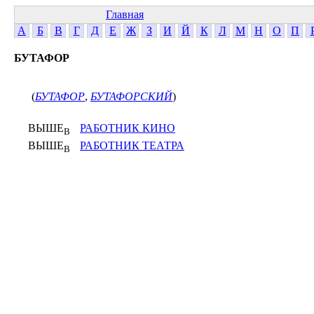
Главная
А
Б
В
Г
Д
Е
Ж
З
И
Й
К
Л
М
Н
О
П
БУТАФОР
(
БУТАФОР
,
БУТАФОРСКИЙ
)
ВЫШЕ
РАБОТНИК КИНО
В
ВЫШЕ
РАБОТНИК ТЕАТРА
В